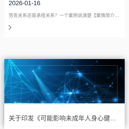
2026-01-16
劳务关系还是承揽关系？一个案例说清楚【案情简介】李某以自有重型自卸货车并组建运输队，2024年5月起为江西某公司承建的工地运输石料，双方约定每车运费260元、当日结清，由江西某公司现场管理员叶某通知运输需求、指定卸货地点，李某自行完成运输，运费以转账方式结算。2024年6月，叶某指示李某运送片石，李某完成两车片石
关于印发《可能影响未成年人身心健康的网络信息分类办法》的通知