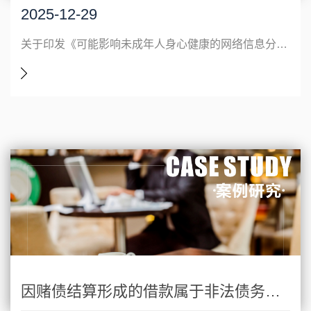
2025-12-29
关于印发《可能影响未成年人身心健康的网络信息分类办法》的通知国信办通字〔2025〕5号各省、自治区、直辖市互联网信息办公室、新闻出版局、电影主管部门、教育厅（局）、通信管理局、公安厅（局）、文化和旅游厅（局）、广播电视局，新疆生产建设兵团互联网信息办公室、新闻出版局、电影主管部门、教育局、公安局、文化体育
因赌债结算形成的借款属于非法债务，合同关系自始无效