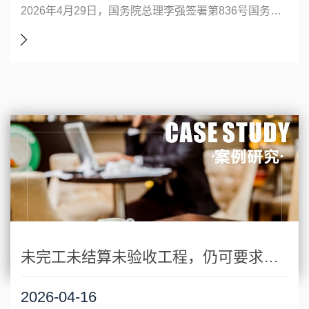
2026年4月29日，国务院总理李强签署第836号国务院令，公布修订后的《中华人民共和国行政复议法实施条例》（以下简称《条例》），自2026年7月1日起施行。《条例》由原来的七章六十六条增至八章七十七条，是2023年全面修订的《中华人民共和国行政复议法》的核心配套法规，旨在细化行政复议法有关规定，健全完善行政复议体制机
未完工未结算未验收工程，仍可要求支付工程款
2026-04-16