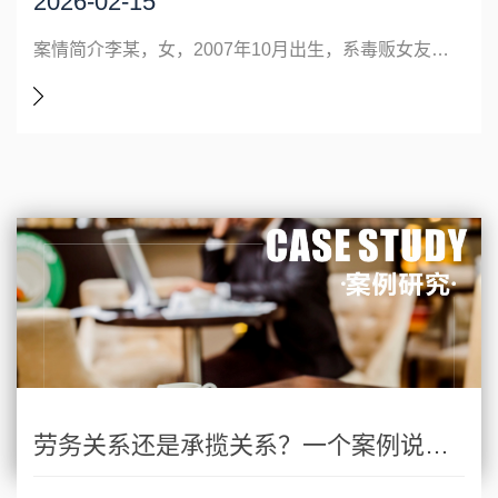
2026-02-15
案情简介李某，女，2007年10月出生，系毒贩女友，2023年10月至2024年1月期间，明知依托咪酯被列管，还是在龙南市区多次帮毒贩收款、送货（贩卖五次共计九个电子烟弹）。因毒贩的收款码被限制使用，李某还使用了其母亲的微信收款码收取毒资，并根据毒贩的指示将毒资提现后交付给毒贩。法院判决李某在明知他人贩卖毒品的
劳务关系还是承揽关系？一个案例说清楚