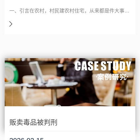
一、引言在农村，村民建农村住宅，从来都是件大事，既关乎农民的安身立命问题，也牵扯到复杂的执法权划分问题。关于对农村村民非法占地建住宅到底由谁进行执法，核心是要厘清自然资源部门、农业农村部门及乡镇人民政府的管理职责及执法权限，以切实维护群众的合法权益。对未经审批、未批先建、违反规划的违法占
贩卖毒品被判刑