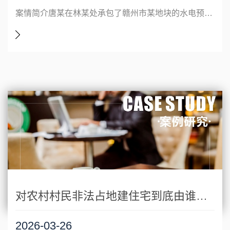
案情简介唐某在林某处承包了赣州市某地块的水电预埋工程，后因业主资金问题停工多年，唐某完成的工程一直未进行结算也未拿到工程款。后唐某委托我所提起诉讼，我所在收集证据后将转林某及项目总承包人起诉至法院，历时一年半后该案最终由法院作出判决。判决结果该工程因业主和总承包方资金问题停工，导致唐某无法按合同约定
对农村村民非法占地建住宅到底由谁进行查处
2026-03-26