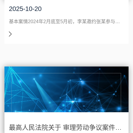
2025-10-20
基本案情2024年2月底至5月初，李某邀约张某参与其开设的赌场进行赌博活动。张某在赌博过程中输钱后，应李某要求，在未实际收到任何借款本金、无真实资金交付的前提下，向李某出具金额分别为3万元、5万元的两张借条，合计金额8万元。后李某持上述两张借条向人民法院提起民事诉讼，主张张某偿还借款本金8万元。张某辩称，案涉
最高人民法院关于 审理劳动争议案件适用法律问题的解释（二）