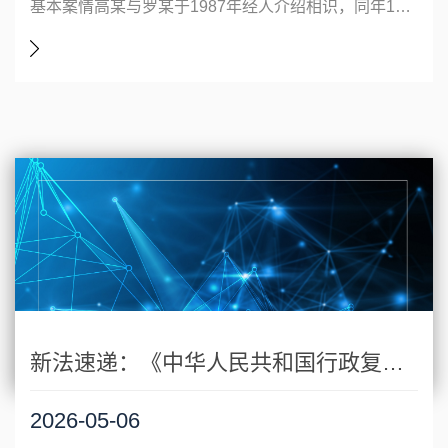
基本案情高某与罗某于1987年经人介绍相识，同年12月登记结婚，于1992年8月生育一子罗某某。2010年、2011年，高某曾两次诉至法院要求离婚，北京市海淀区人民法院均判决驳回了高某的诉讼请求。2012年5月，高某再次诉至北京市海淀区人民法院要求离婚。经查，2000年，高某与北京××实业总公司就购买位于北京市海淀区××小区×
新法速递：《中华人民共和国行政复议法实施条例》修订概览与要点解读
2026-05-06